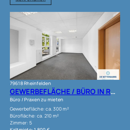
79618 Rheinfelden
GEWERBEFLÄCHE / BÜRO IN RHEINFELDEN !!!
Büro / Praxen zu mieten
Gewerbefläche: ca. 300 m²
Bürofläche: ca. 210 m²
Zimmer: 5
Kaltmiete: 1.800 €