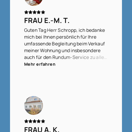
FRAU E.-M. T.
Guten Tag Herr Schropp, ich bedanke
mich bei Ihnen persönlich für Ihre
umfassende Begleitung beim Verkauf
meiner Wohnung und insbesondere
auch für den Rundum-Service zu allen
Fragen, die zwischendurch
Mehr erfahren
aufgetreten sind, ob groß oder klein,
bedeutend oder weniger bedeutend,
für Ihre Geduld, diese zu beantworten,
für die immer gute Erreichbarkeit und
stets schnellen Rückmeldungen,
sodass das gesamte Verfahren doch
relativ schnell und gut abgeschlossen
werden konnte. Ich werde Sie und das
Team von WITTERMANNS gerne
FRAU A. K.
weiterempfehlen.