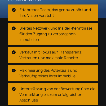
Erfahrenes Team, das genau zuhört und
Ihre Vision versteht
Breites Netzwerk und Insider-Kenntnisse
für den Zugang zu verborgenen
Immobilien
Verkauf mit Fokus auf Transparenz,
Vertrauen und maximale Rendite
Maximierung des Potenzials und
Verkaufspreises Ihrer Immobilie
Unterstützung von der Bewertung über die
Vermarktung bis zum erfolgreichen
Abschluss