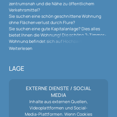
zentrumsnah und die Nähe zu öffentlichem
Verkehrsmittel?
Sie suchen eine schön geschnittene Wohnung
ohne Flächenverlust durch Flure?
Sie suchen eine gute Kapitalanlage? Dies alles
bietet Ihnen die Wohnung! Die schöne 2-Zimmer-
Wohnung befindet sich auf Hochparterre, verfügt
über einen Balkon, der von der Küche und dem
Weiterlesen
Wohnzimmer zugänglich ist und die Wohnung
erstreckt sich über ca. 63 m². Die Wohnung eignet
sich gut für Singles oder Paare, ist aber durch
LAGE
Stufen im Hauseingangsbereich nicht
barrierefrei.
Von dem Wohnungseingang betreten Sie
EXTERNE DIENSTE / SOCIAL
zunächst einen kleinen Flur, der genügende Platz
MEDIA
für eine Garderobe und den Schuhschrank bietet.
Inhalte aus externen Quellen,
Vom Flur aus ist linker Hand die Küche zu
Videoplattformen und Social-
erreichen, die durch die große Fensterfront sehr
Media-Plattformen. Wenn Cookies
hell ist und genügend Platz für eine Einbauküche