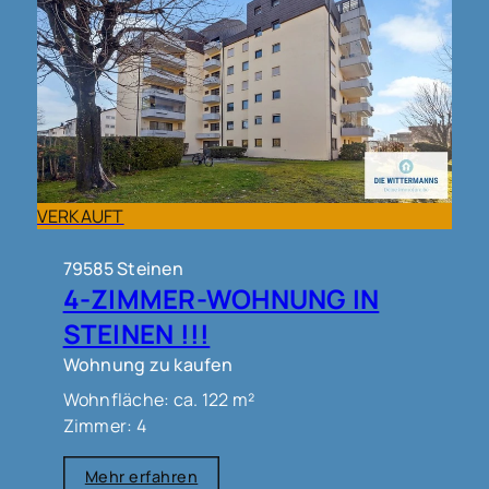
Zur Wohnung gehören ein Kellerabteil und ein
Tiefgaragenstellplatz.
Das Haus bietet einen allgemeinen Trockenraum
und einen Fahrradabstellplatz.
Der Bahnhof ist zu Fuß in ca. 5 Minuten erreichbar
und der Marktplatz in der Innenstadt in ca.10 Min.
VERKAUFT
79585 Steinen
4-ZIMMER-WOHNUNG IN
STEINEN !!!
Wohnung zu kaufen
Wohnfläche: ca. 122 m²
Zimmer: 4
Mehr erfahren