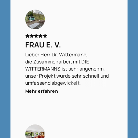
FRAU E. V.
Lieber Herr Dr. Wittermann,
die Zusammenarbeit mit DIE
WITTERMANNS ist sehr angenehm,
unser Projekt wurde sehr schnell und
umfassend abgewickelt.
Wir fühlen uns sehr gut betreut.
Mehr erfahren