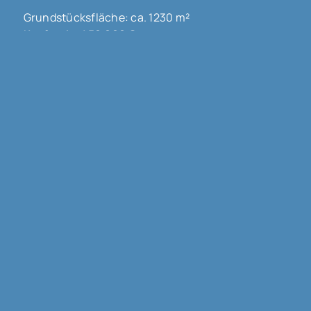
Grundstücksfläche: ca. 1230 m²
Kaufpreis: 450.000 €
Mehr erfahren
68300 Saint Louis
3-FAMILIENHAUS MIT GUTER RENDITE !!!
Haus zu kaufen