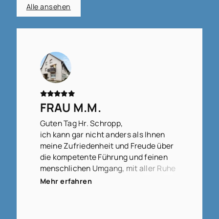
Alle ansehen
FRAU M.M.
Guten Tag Hr. Schropp,
ich kann gar nicht anders als Ihnen
meine Zufriedenheit und Freude über
die kompetente Führung und feinen
menschlichen Umgang, mit aller Ruhe
und Klarheit in der Vorgehensweise,
Mehr erfahren
auszudrücken.