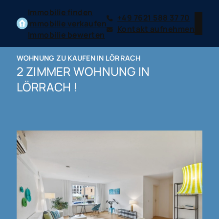
Immobilie finden
+49 7621 588 37 70
Immobilie verkaufen
Kontakt aufnehmen
Immobilie bewerten
WOHNUNG ZU KAUFEN IN LÖRRACH
2 ZIMMER WOHNUNG IN
LÖRRACH !