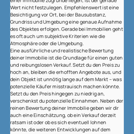
einer Immobilie zugrunde liegen, ist der genaue
Wert nicht festzulegen. Empfehlenswert ist eine
Besichtigung vor Ort, bei der Bausubstanz,
Grundriss und Umgebung eine genaue Aufnahme
des Objektes erfolgen. Gerade bei Immobilien geht
es oft auch um subjektive Kriterien wie die
Atmosphäre oder die Umgebung.
Eine ausführliche und realistische Bewertung
deiner Immobilie ist die Grundlage für einen guten
und reibungslosen Verkauf. Setzt du den Preis zu
hoch an, bleiben die erhofften Angebote aus, und
dein Objekt ist unnötig lange auf dem Markt – was
potenzielle Käufer misstrauisch machen könnte.
Setzt du den Preis hingegen zu niedrig an,
verschenkst du potenzielle Einnahmen. Neben der
reinen Bewertung deiner Immobilie geben wir dir
auch eine Einschätzung, ob ein Verkauf derzeit
ratsam ist oder ob es sich eventuell lohnen
könnte, die weiteren Entwicklungen auf dem