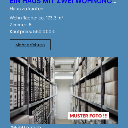
EIN HAUS MIT ZWEI WOHNUNGEN IN LÖRRACH OT TUMRINGEN !!!
Haus zu kaufen
Wohnfläche: ca. 173,3 m²
Zimmer: 8
Kaufpreis: 550.000 €
Mehr erfahren
79539 Lörrach