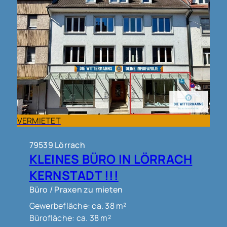
VERMIETET
79539 Lörrach
KLEINES BÜRO IN LÖRRACH
KERNSTADT !!!
Büro / Praxen zu mieten
Gewerbefläche: ca. 38 m²
Bürofläche: ca. 38 m²