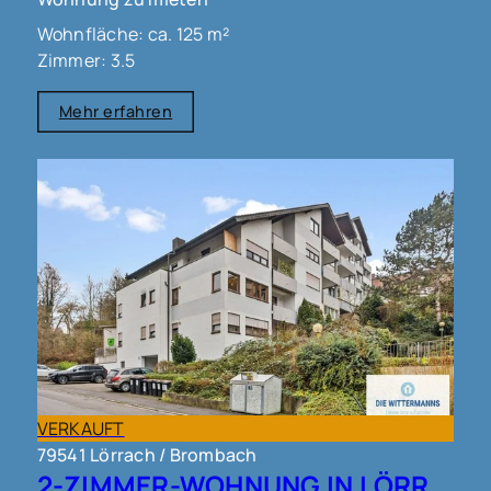
Wohnfläche: ca. 125 m²
Zimmer: 3.5
Mehr erfahren
VERKAUFT
79541 Lörrach / Brombach
2-ZIMMER-WOHNUNG IN LÖRRACH OT BROMBACH !!!