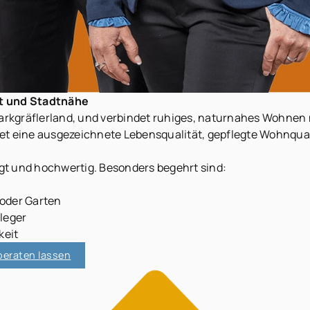
ht und Stadtnähe
Markgräflerland, und verbindet ruhiges, naturnahes Wohnen 
et eine ausgezeichnete Lebensqualität, gepflegte Wohnquar
ragt und hochwertig. Besonders begehrt sind:
oder Garten
leger
keit
beraten lassen