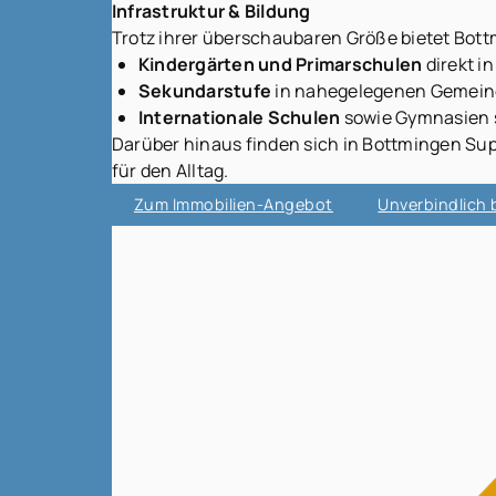
Infrastruktur & Bildung
Trotz ihrer überschaubaren Größe bietet Bot
Kindergärten und Primarschulen
direkt i
Sekundarstufe
in nahegelegenen Gemeind
Internationale Schulen
sowie Gymnasien si
Darüber hinaus finden sich in Bottmingen Su
für den Alltag.
Zum Immobilien-Angebot
Unverbindlich 