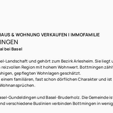
HAUS & WOHNUNG VERKAUFEN | IMMOFAMILIE
MINGEN
l bei Basel
l-Landschaft und gehört zum Bezirk Arlesheim. Sie liegt u
ich reizvollen Region mit hohem Wohnwert. Bottmingen zäh
ruhigen, gepflegten Wohnlagen geschätzt.
inem familiären, fast schon dörflichen Charakter und ist 
n Wohnansprüchen.
Basel-Gundeldingen und Basel-Bruderholz. Die Gemeinde is
und verschiedene Buslinien verbinden Bottmingen in wen