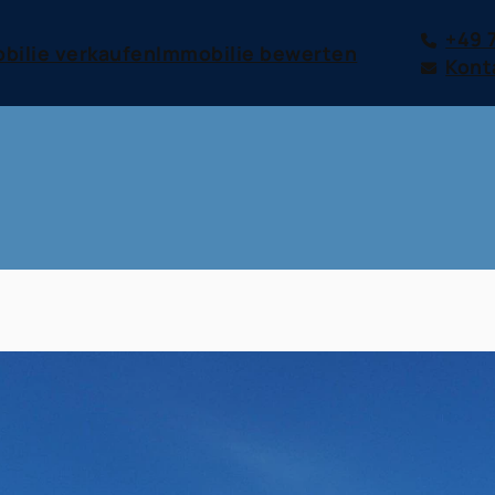
+49 
bilie verkaufen
Immobilie bewerten
Kont