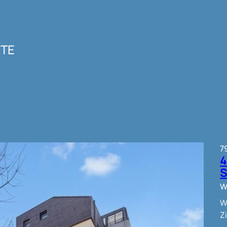
KTE
7
S
W
W
Z