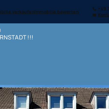
+49 
bilie verkaufen
Immobilie bewerten
Kont
H
RNSTADT !!!