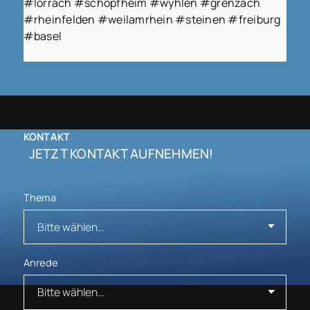
#lörrach #schopfheim #wyhlen #grenzach
#rheinfelden #weilamrhein #steinen #freiburg
#basel
KONTAKT
JETZT KONTAKT AUFNEHMEN!
Thema
Anrede