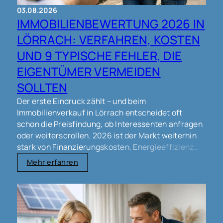
Umgebung!
03.08.2026
IMMOBILIENBEWERTUNG 2026 IN
Man findet unsere Büros:
- in Freiburg:
LÖRRACH: VERFAHREN, KOSTEN
https://goo.gl/maps/t4boucNovAFFxJts6
- in
UND 9 TYPISCHE FEHLER, DIE
Lörrach:
https://goo.gl/maps/bvJ2UFTDeg8XKH4a6
EIGENTÜMER VERMEIDEN
#immobilienmakler #makler #immobilien
#immobilienverkauf #verkauf #eigentümer
SOLLTEN
#haus #wohnung #grundstück #gewerbe
Der erste Eindruck zählt – und beim
#lörrach #schopfheim #wyhlen #grenzach
Immobilienverkauf in Lörrach entscheidet oft
#rheinfelden #weilamrhein #steinen #freiburg
schon die Preisfindung, ob Interessenten anfragen
#basel
oder weiterscrollen. 2026 ist der Markt weiterhin
stark von Finanzierungskosten, Energieeffizienz
und Mikrolagen geprägt. Eine saubere
Mehr erfahren
Immobilienbewertung schafft Orientierung, schützt
vor unnötigen Preisverhandlungen und kann den
Verkaufsprozess spürbar beschleunigen – ohne
unrealistische Versprechen.