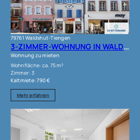
79761 Waldshut-Tiengen
3-ZIMMER-WOHNUNG IN WALDSHUT !!!
Wohnung zu mieten
Wohnfläche: ca. 75 m²
Zimmer: 3
Kaltmiete: 790 €
Mehr erfahren