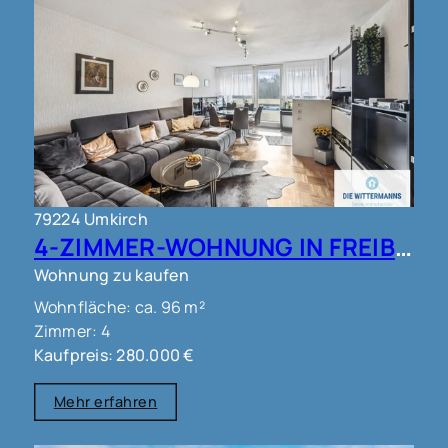
79224 Umkirch
4-ZIMMER-WOHNUNG IN FREIBURG - UMKIRCH!!
Wohnung zu kaufen
Wohnfläche: ca. 96 m²
Zimmer: 4
Kaufpreis: 280.000 €
Mehr erfahren