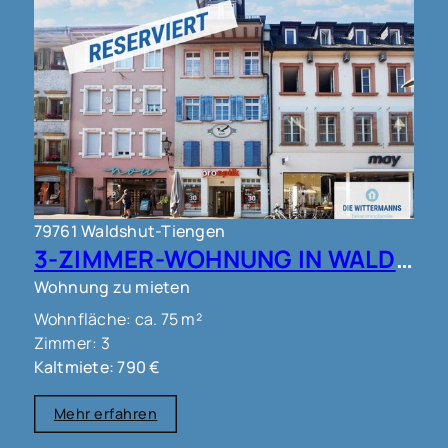
79761 Waldshut-Tiengen
3-ZIMMER-WOHNUNG IN WALDSHUT !!!
Wohnung zu mieten
Wohnfläche: ca. 75 m²
Zimmer: 3
Kaltmiete: 790 €
Mehr erfahren