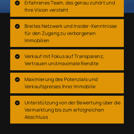
Erfahrenes Team, das genau zuhört und
Ihre Vision versteht
Breites Netzwerk und Insider-Kenntnisse
für den Zugang zu verborgenen
Immobilien
Verkauf mit Fokus auf Transparenz,
Vertrauen und maximale Rendite
Maximierung des Potenzials und
Verkaufspreises Ihrer Immobilie
Unterstützung von der Bewertung über die
Vermarktung bis zum erfolgreichen
Abschluss