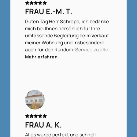
FRAU E.-M. T.
Guten Tag Herr Schropp, ich bedanke
mich bei Ihnen persönlich für Ihre
umfassende Begleitung beim Verkauf
meiner Wohnung und insbesondere
auch für den Rundum-Service zu allen
Fragen, die zwischendurch
Mehr erfahren
aufgetreten sind, ob groß oder klein,
bedeutend oder weniger bedeutend,
für Ihre Geduld, diese zu beantworten,
für die immer gute Erreichbarkeit und
stets schnellen Rückmeldungen,
sodass das gesamte Verfahren doch
relativ schnell und gut abgeschlossen
werden konnte. Ich werde Sie und das
Team von WITTERMANNS gerne
FRAU A. K.
weiterempfehlen.
Alles wurde perfekt und schnell