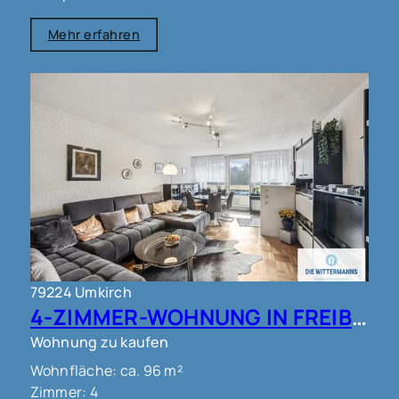
Mehr erfahren
79224 Umkirch
4-ZIMMER-WOHNUNG IN FREIBURG - UMKIRCH!!
Wohnung zu kaufen
Wohnfläche: ca. 96 m²
Zimmer: 4