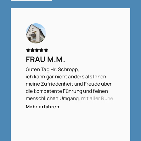
FRAU M.M.
Guten Tag Hr. Schropp,
ich kann gar nicht anders als Ihnen
meine Zufriedenheit und Freude über
die kompetente Führung und feinen
menschlichen Umgang, mit aller Ruhe
und Klarheit in der Vorgehensweise,
Mehr erfahren
auszudrücken.