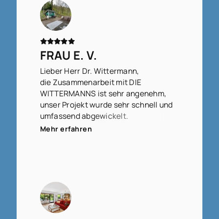
FRAU E. V.
Lieber Herr Dr. Wittermann,
die Zusammenarbeit mit DIE
WITTERMANNS ist sehr angenehm,
unser Projekt wurde sehr schnell und
umfassend abgewickelt.
Wir fühlen uns sehr gut betreut.
Mehr erfahren