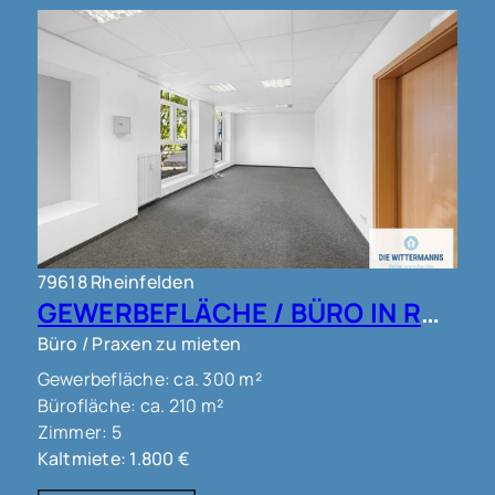
79618 Rheinfelden
GEWERBEFLÄCHE / BÜRO IN RHEINFELDEN !!!
Büro / Praxen zu mieten
Gewerbefläche: ca. 300 m²
Bürofläche: ca. 210 m²
Zimmer: 5
Kaltmiete: 1.800 €