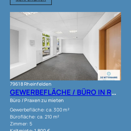
79618 Rheinfelden
GEWERBEFLÄCHE / BÜRO IN RHEINFELDEN !!!
Büro / Praxen zu mieten
Gewerbefläche: ca. 300 m²
Bürofläche: ca. 210 m²
Zimmer: 5
Kaltmiete: 1.800 €