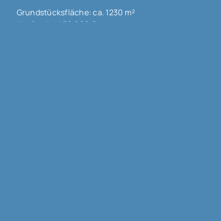
Grundstücksfläche: ca. 1230 m²
Kaufpreis: 450.000 €
Mehr erfahren
68300 Saint Louis
3-FAMILIENHAUS MIT GUTER RENDITE !!!
Haus zu kaufen