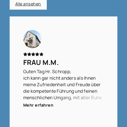
Alle ansehen
FRAU M.M.
Guten Tag Hr. Schropp,
ich kann gar nicht anders als Ihnen
meine Zufriedenheit und Freude über
die kompetente Führung und feinen
menschlichen Umgang, mit aller Ruhe
und Klarheit in der Vorgehensweise,
Mehr erfahren
auszudrücken.