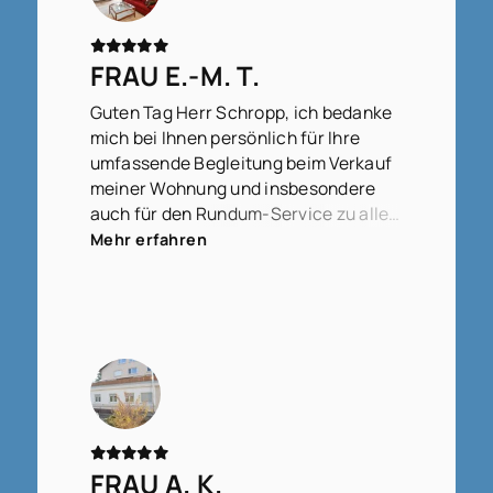
FRAU E.-M. T.
Guten Tag Herr Schropp, ich bedanke
mich bei Ihnen persönlich für Ihre
umfassende Begleitung beim Verkauf
meiner Wohnung und insbesondere
auch für den Rundum-Service zu allen
Fragen, die zwischendurch
Mehr erfahren
aufgetreten sind, ob groß oder klein,
bedeutend oder weniger bedeutend,
für Ihre Geduld, diese zu beantworten,
für die immer gute Erreichbarkeit und
stets schnellen Rückmeldungen,
sodass das gesamte Verfahren doch
relativ schnell und gut abgeschlossen
werden konnte. Ich werde Sie und das
Team von WITTERMANNS gerne
FRAU A. K.
weiterempfehlen.