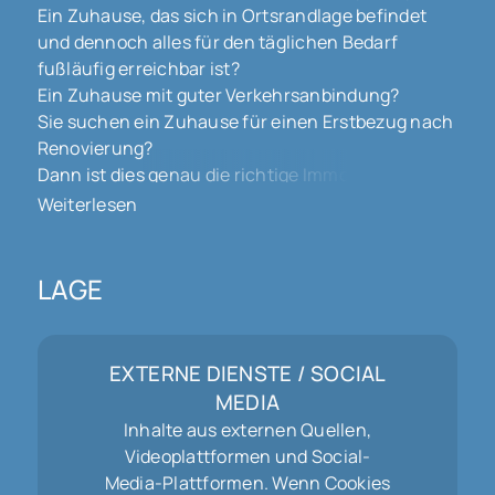
Ein Zuhause, das sich in Ortsrandlage befindet
und dennoch alles für den täglichen Bedarf
fußläufig erreichbar ist?
Ein Zuhause mit guter Verkehrsanbindung?
Sie suchen ein Zuhause für einen Erstbezug nach
Renovierung?
Dann ist dies genau die richtige Immobilie für Sie.
Im sehr ruhig gelegenen und im Jahre 1985
Weiterlesen
erbauten Haus befindet sich die DG-Wohnung mit
74 m². Die Wohnung verfügt über einen großen
Mehrzweckraum in Dachspitz mit ca. 44 m², 2
LAGE
Balkone und einer Garage, die für 60 €
dazugemietet werden kann. Durch die Haustüre
betreten Sie zunächst das Treppenhaus, von dem
EXTERNE DIENSTE / SOCIAL
Sie in die DG-Wohnung gelangen.
MEDIA
Die besondere Dachgeschosswohnung hat einen
Inhalte aus externen Quellen,
offen gestalteten Wohn-Essbereich mit einer
Videoplattformen und Social-
Treppe zum wohnlich ausgebauten und mit einer
Media-Plattformen. Wenn Cookies
Heizung versehenem Dachspitz.