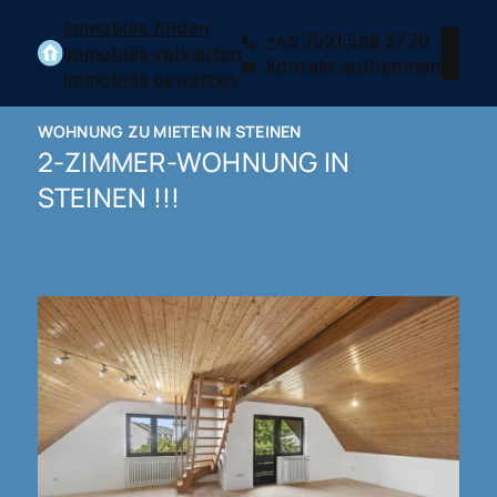
Immobilie finden
+49 7621 588 37 70
Immobilie verkaufen
Kontakt aufnehmen
Immobilie bewerten
WOHNUNG ZU MIETEN IN STEINEN
2-ZIMMER-WOHNUNG IN
STEINEN !!!