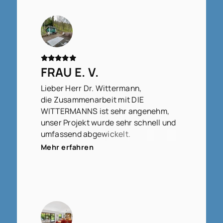
FRAU E. V.
Lieber Herr Dr. Wittermann,
die Zusammenarbeit mit DIE
WITTERMANNS ist sehr angenehm,
unser Projekt wurde sehr schnell und
umfassend abgewickelt.
Wir fühlen uns sehr gut betreut.
Mehr erfahren