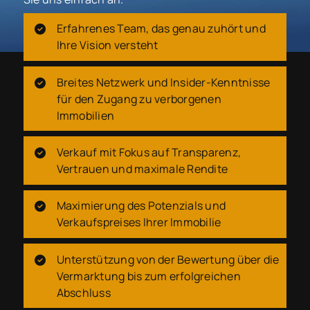
Erfahrenes Team, das genau zuhört und
Ihre Vision versteht
Breites Netzwerk und Insider-Kenntnisse
für den Zugang zu verborgenen
Immobilien
Verkauf mit Fokus auf Transparenz,
Vertrauen und maximale Rendite
Maximierung des Potenzials und
Verkaufspreises Ihrer Immobilie
Unterstützung von der Bewertung über die
Vermarktung bis zum erfolgreichen
Abschluss