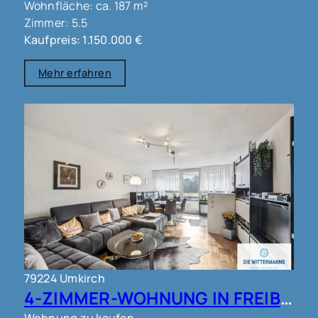
Wohnfläche: ca. 187 m²
Zimmer: 5.5
Kaufpreis: 1.150.000 €
Mehr erfahren
79224 Umkirch
4-ZIMMER-WOHNUNG IN FREIBURG - UMKIRCH!!