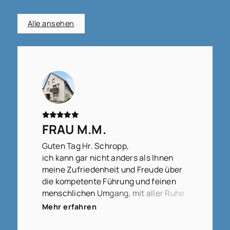
Alle ansehen
FRAU M.M.
Guten Tag Hr. Schropp,
ich kann gar nicht anders als Ihnen
meine Zufriedenheit und Freude über
die kompetente Führung und feinen
menschlichen Umgang, mit aller Ruhe
und Klarheit in der Vorgehensweise,
Mehr erfahren
auszudrücken.