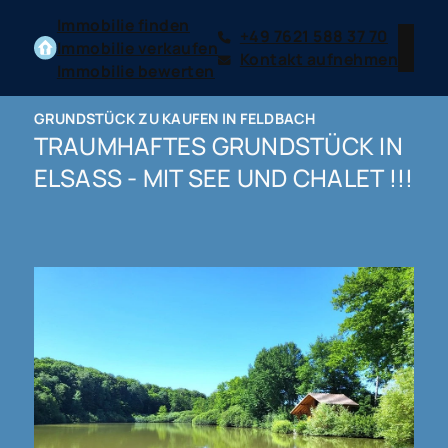
Immobilie finden
+49 7621 588 37 70
Immobilie verkaufen
Kontakt aufnehmen
Immobilie bewerten
GRUNDSTÜCK ZU KAUFEN IN FELDBACH
TRAUMHAFTES GRUNDSTÜCK IN
ELSASS - MIT SEE UND CHALET !!!