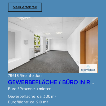
Mehr erfahren
79618 Rheinfelden
GEWERBEFLÄCHE / BÜRO IN RHEINFELDEN !!!
Büro / Praxen zu mieten
Gewerbefläche: ca. 300 m²
Bürofläche: ca. 210 m²