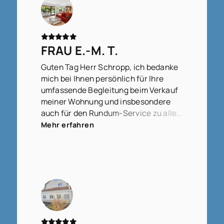
FRAU E.-M. T.
Guten Tag Herr Schropp, ich bedanke
mich bei Ihnen persönlich für Ihre
umfassende Begleitung beim Verkauf
meiner Wohnung und insbesondere
auch für den Rundum-Service zu allen
Fragen, die zwischendurch
Mehr erfahren
aufgetreten sind, ob groß oder klein,
bedeutend oder weniger bedeutend,
für Ihre Geduld, diese zu beantworten,
für die immer gute Erreichbarkeit und
stets schnellen Rückmeldungen,
sodass das gesamte Verfahren doch
relativ schnell und gut abgeschlossen
werden konnte. Ich werde Sie und das