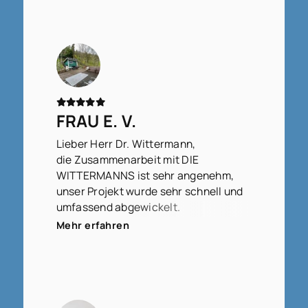
FRAU E. V.
Lieber Herr Dr. Wittermann,
die Zusammenarbeit mit DIE
WITTERMANNS ist sehr angenehm,
unser Projekt wurde sehr schnell und
umfassend abgewickelt.
Wir fühlen uns sehr gut betreut.
Mehr erfahren