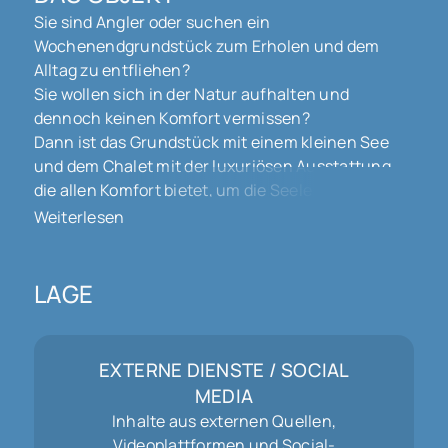
Sie sind Angler oder suchen ein
Wochenendgrundstück zum Erholen und dem
Alltag zu entfliehen?
Sie wollen sich in der Natur aufhalten und
dennoch keinen Komfort vermissen?
Dann ist das Grundstück mit einem kleinen See
und dem Chalet mit der luxuriösen Ausstattung,
die allen Komfort bietet, um die Seele baumeln zu
lassen und einige Tage den Alltag hinter sich zu
Weiterlesen
lassen, genau das richtige für Sie! Das Grundstück
mit einer Fläche von 23.196 m² liegt an einer
kleinen Landstraße zwischen den Ortschaften
LAGE
Feldbach und Bisel mitten in der Natur. Ca. zwei
Drittel der Fläche wird vom See, mit einer großen
Vielfalt an Fischen, eingenommen. Dennoch
EXTERNE DIENSTE / SOCIAL
bietet das Grundstück viel Platz für Wohnmobile,
MEDIA
Zelte oder zahlreiche Pkws. Der See hat einen
Inhalte aus externen Quellen,
eigenen Zulauf durch einen kleinen Bach. Ideal
Videoplattformen und Social-