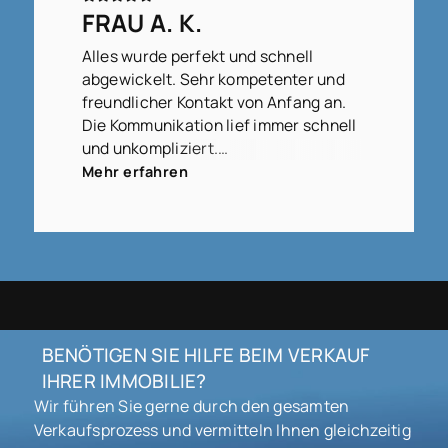
Team von WITTERMANNS gerne
FRAU A. K.
weiterempfehlen.
Alles wurde perfekt und schnell
abgewickelt. Sehr kompetenter und
freundlicher Kontakt von Anfang an.
Die Kommunikation lief immer schnell
und unkompliziert.
Tolle Arbeit, vielen Dank an Herrn Dr.
Mehr erfahren
Wittermann und gerne jederzeit
wieder. Ich empfehle Ihre Firma aus
Überzeugung weiter.
BENÖTIGEN SIE HILFE BEIM VERKAUF
IHRER IMMOBILIE?
Wir führen Sie gerne durch den gesamten
Verkaufsprozess und vermitteln Ihnen gleichzeitig