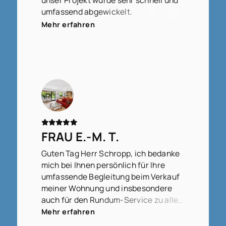
umfassend abgewickelt.
Wir fühlen uns sehr gut betreut.
Mehr erfahren
FRAU E.-M. T.
Guten Tag Herr Schropp, ich bedanke
mich bei Ihnen persönlich für Ihre
umfassende Begleitung beim Verkauf
meiner Wohnung und insbesondere
auch für den Rundum-Service zu allen
Fragen, die zwischendurch
Mehr erfahren
aufgetreten sind, ob groß oder klein,