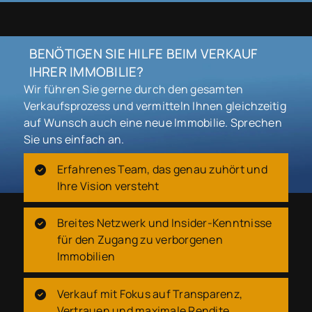
BENÖTIGEN SIE HILFE BEIM VERKAUF
IHRER IMMOBILIE?
Wir führen Sie gerne durch den gesamten
Verkaufsprozess und vermitteln Ihnen gleichzeitig
auf Wunsch auch eine neue Immobilie. Sprechen
Sie uns einfach an.
Erfahrenes Team, das genau zuhört und
Ihre Vision versteht
Breites Netzwerk und Insider-Kenntnisse
für den Zugang zu verborgenen
Immobilien
Verkauf mit Fokus auf Transparenz,
Vertrauen und maximale Rendite