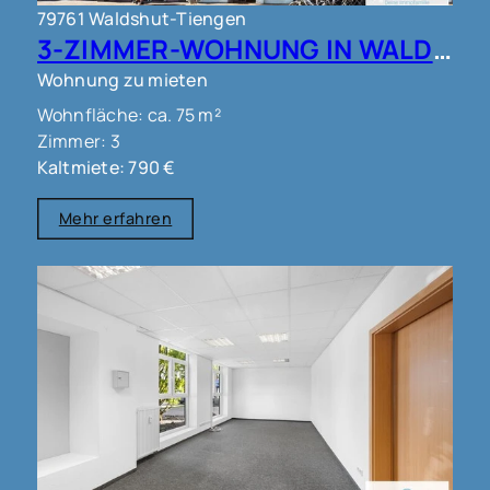
79761 Waldshut-Tiengen
3-ZIMMER-WOHNUNG IN WALDSHUT !!!
Wohnung zu mieten
Wohnfläche: ca. 75 m²
Zimmer: 3
Kaltmiete: 790 €
Mehr erfahren