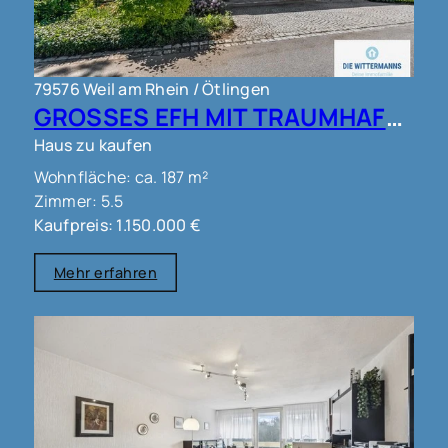
79576 Weil am Rhein / Ötlingen
GROSSES EFH MIT TRAUMHAFTEM AUSBLICK IN WEIL AM RHEIN OT ÖTLINGEN !!!
Haus zu kaufen
Wohnfläche: ca. 187 m²
Zimmer: 5.5
Kaufpreis: 1.150.000 €
Mehr erfahren