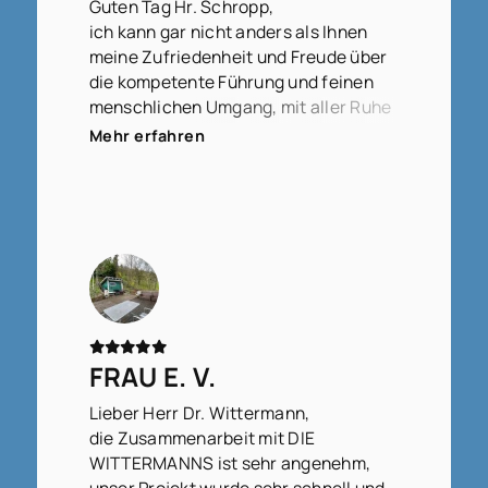
Guten Tag Hr. Schropp,
ich kann gar nicht anders als Ihnen
meine Zufriedenheit und Freude über
die kompetente Führung und feinen
menschlichen Umgang, mit aller Ruhe
und Klarheit in der Vorgehensweise,
Mehr erfahren
auszudrücken.
FRAU E. V.
Lieber Herr Dr. Wittermann,
die Zusammenarbeit mit DIE
WITTERMANNS ist sehr angenehm,
unser Projekt wurde sehr schnell und