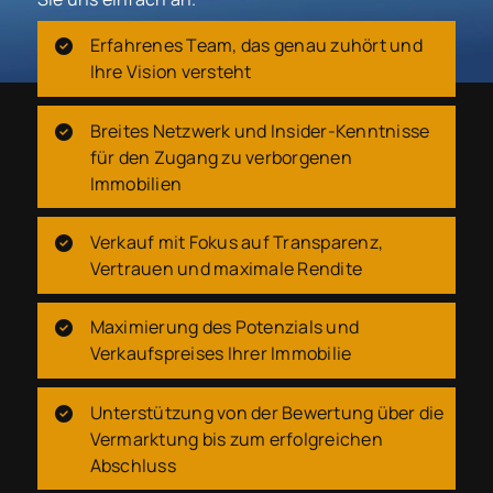
Erfahrenes Team, das genau zuhört und
Ihre Vision versteht
Breites Netzwerk und Insider-Kenntnisse
für den Zugang zu verborgenen
Immobilien
Verkauf mit Fokus auf Transparenz,
Vertrauen und maximale Rendite
Maximierung des Potenzials und
Verkaufspreises Ihrer Immobilie
Unterstützung von der Bewertung über die
Vermarktung bis zum erfolgreichen
Abschluss