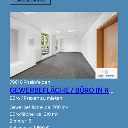
79618 Rheinfelden
GEWERBEFLÄCHE / BÜRO IN RHEINFELDEN !!!
Büro / Praxen zu mieten
Gewerbefläche: ca. 300 m²
Bürofläche: ca. 210 m²
Zimmer: 5
Kaltmiete: 1.800 €