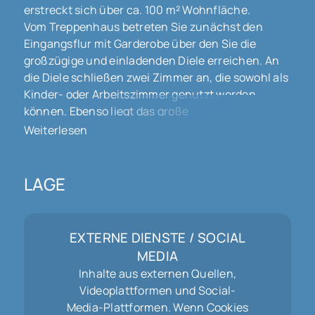
erstreckt sich über ca. 100 m² Wohnfläche.
Vom Treppenhaus betreten Sie zunächst den
Eingangsflur mit Garderobe über den Sie die
großzügige und einladenden Diele erreichen. An
die Diele schließen zwei Zimmer an, die sowohl als
Kinder- oder Arbeitszimmer genutzt werden
können. Ebenso liegt das große
Elternschlafzimmer mit einem schönen Blick ins
Weiterlesen
Rheintal auf dieser Seite der Wohnung. Das
schöne Fensterlose Bad bietet eine Dusche und
eine Badewanne. Richtung Küche und
LAGE
Wohnzimmer befindet sich das Gäste-WC und ein
Abstellraum.
Durch eine Glastüre betreten Sie das Wohn-
EXTERNE DIENSTE / SOCIAL
Esszimmer, aus dem Sie die Küche und die
MEDIA
Terrasse erreichen. Dieser Raum bietet genug
Inhalte aus externen Quellen,
Platz für Ihre individuelle Wohngestaltung und
Videoplattformen und Social-
einen schönen Blick ins Grüne.
Media-Plattformen. Wenn Cookies
Die schöne Küche ist zum Wohn-Essbereich offen