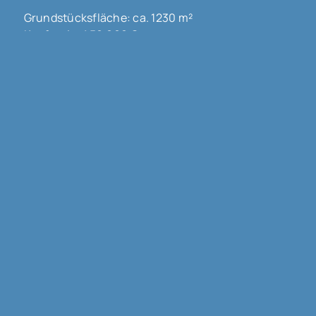
Grundstücksfläche: ca. 1230 m²
Kaufpreis: 450.000 €
Mehr erfahren
68300 Saint Louis
3-FAMILIENHAUS MIT GUTER RENDITE !!!
Haus zu kaufen