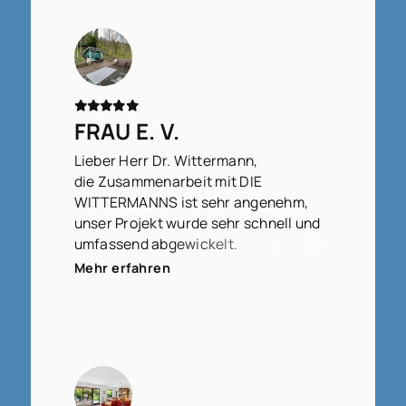
FRAU E. V.
Lieber Herr Dr. Wittermann,
die Zusammenarbeit mit DIE
WITTERMANNS ist sehr angenehm,
unser Projekt wurde sehr schnell und
umfassend abgewickelt.
Wir fühlen uns sehr gut betreut.
Mehr erfahren