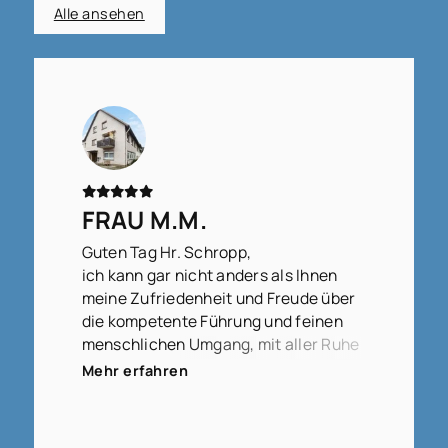
Alle ansehen
FRAU M.M.
Guten Tag Hr. Schropp,
ich kann gar nicht anders als Ihnen
meine Zufriedenheit und Freude über
die kompetente Führung und feinen
menschlichen Umgang, mit aller Ruhe
und Klarheit in der Vorgehensweise,
Mehr erfahren
auszudrücken.