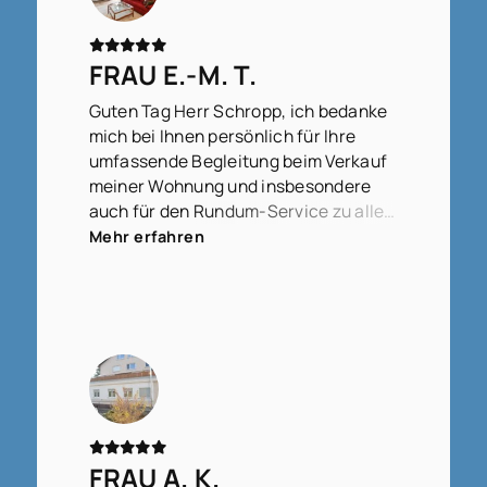
FRAU E.-M. T.
Guten Tag Herr Schropp, ich bedanke
mich bei Ihnen persönlich für Ihre
umfassende Begleitung beim Verkauf
meiner Wohnung und insbesondere
auch für den Rundum-Service zu allen
Fragen, die zwischendurch
Mehr erfahren
aufgetreten sind, ob groß oder klein,
bedeutend oder weniger bedeutend,
für Ihre Geduld, diese zu beantworten,
für die immer gute Erreichbarkeit und
stets schnellen Rückmeldungen,
sodass das gesamte Verfahren doch
relativ schnell und gut abgeschlossen
werden konnte. Ich werde Sie und das
Team von WITTERMANNS gerne
FRAU A. K.
weiterempfehlen.