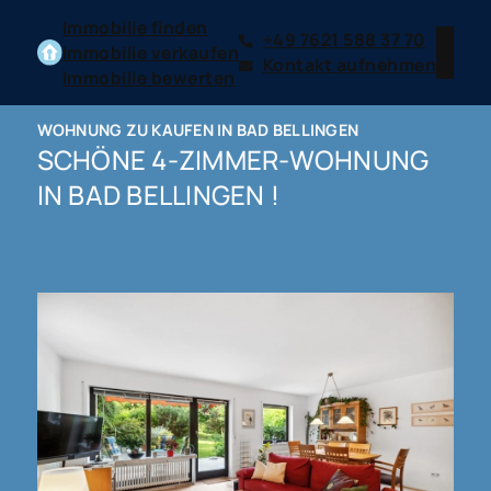
Immobilie finden
+49 7621 588 37 70
Immobilie verkaufen
Kontakt aufnehmen
Immobilie bewerten
WOHNUNG ZU KAUFEN IN BAD BELLINGEN
SCHÖNE 4-ZIMMER-WOHNUNG
IN BAD BELLINGEN !