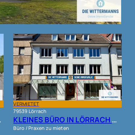
VERMIETET
79539 Lörrach
ÖRRACH!!
KLEINES BÜRO IN LÖRRACH KERNSTADT !!!
Büro / Praxen zu mieten