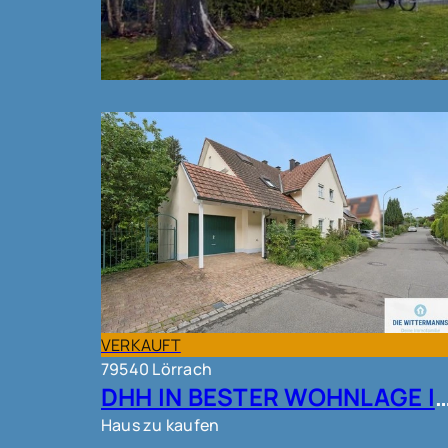
VERKAUFT
VERKAUFT
79540 Lörrach
DHH IN BESTER WOHNLAGE IN L
Haus zu kaufen