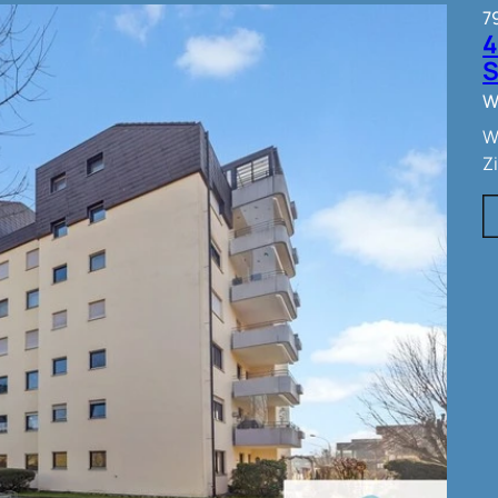
7
S
W
W
Z