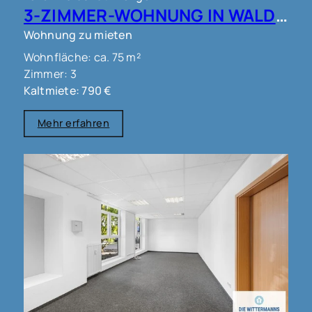
3-ZIMMER-WOHNUNG IN WALDSHUT !!!
Wohnung zu mieten
Wohnfläche: ca. 75 m²
Zimmer: 3
Kaltmiete: 790 €
Mehr erfahren