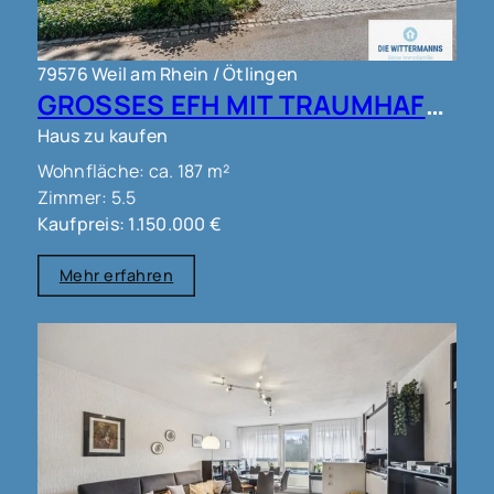
79576 Weil am Rhein / Ötlingen
GROSSES EFH MIT TRAUMHAFTEM AUSBLICK IN WEIL AM RHEIN OT ÖTLINGEN !!!
Haus zu kaufen
Wohnfläche: ca. 187 m²
Zimmer: 5.5
Kaufpreis: 1.150.000 €
Mehr erfahren