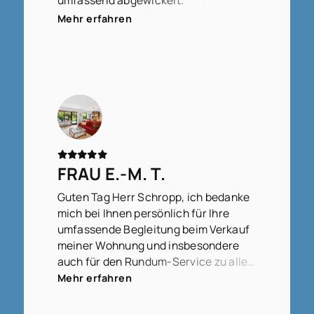
umfassend abgewickelt.
Wir fühlen uns sehr gut betreut.
Mehr erfahren
FRAU E.-M. T.
Guten Tag Herr Schropp, ich bedanke
mich bei Ihnen persönlich für Ihre
umfassende Begleitung beim Verkauf
meiner Wohnung und insbesondere
auch für den Rundum-Service zu allen
Fragen, die zwischendurch
Mehr erfahren
aufgetreten sind, ob groß oder klein,
bedeutend oder weniger bedeutend,