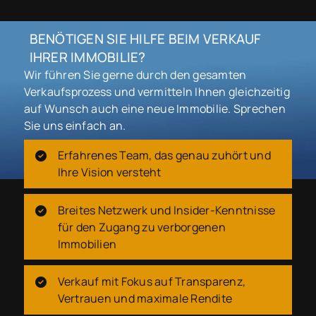
BENÖTIGEN SIE HILFE BEIM VERKAUF
IHRER IMMOBILIE?
Wir führen Sie gerne durch den gesamten
Verkaufsprozess und vermitteln Ihnen gleichzeitig
auf Wunsch auch eine neue Immobilie. Sprechen
Sie uns einfach an.
Erfahrenes Team, das genau zuhört und
Ihre Vision versteht
Breites Netzwerk und Insider-Kenntnisse
für den Zugang zu verborgenen
Immobilien
Verkauf mit Fokus auf Transparenz,
Vertrauen und maximale Rendite