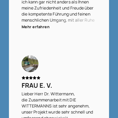
ich kann gar nicht anders als Ihnen
meine Zufriedenheit und Freude über
die kompetente Führung und feinen
menschlichen Umgang, mit aller Ruhe
und Klarheit in der Vorgehensweise,
Mehr erfahren
auszudrücken.
FRAU E. V.
Lieber Herr Dr. Wittermann,
die Zusammenarbeit mit DIE
WITTERMANNS ist sehr angenehm,
unser Projekt wurde sehr schnell und