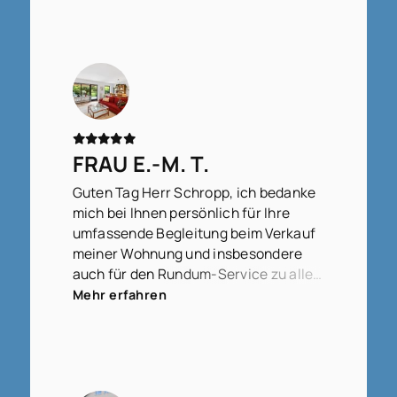
FRAU E.-M. T.
Guten Tag Herr Schropp, ich bedanke
mich bei Ihnen persönlich für Ihre
umfassende Begleitung beim Verkauf
meiner Wohnung und insbesondere
auch für den Rundum-Service zu allen
Fragen, die zwischendurch
Mehr erfahren
aufgetreten sind, ob groß oder klein,
bedeutend oder weniger bedeutend,
für Ihre Geduld, diese zu beantworten,
für die immer gute Erreichbarkeit und
stets schnellen Rückmeldungen,