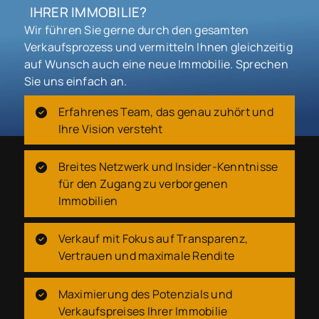
IHRER IMMOBILIE?
Wir führen Sie gerne durch den gesamten
Verkaufsprozess und vermitteln Ihnen gleichzeitig
auf Wunsch auch eine neue Immobilie. Sprechen
Sie uns einfach an.
Erfahrenes Team, das genau zuhört und
Ihre Vision versteht
Breites Netzwerk und Insider-Kenntnisse
für den Zugang zu verborgenen
Immobilien
Verkauf mit Fokus auf Transparenz,
Vertrauen und maximale Rendite
Maximierung des Potenzials und
Verkaufspreises Ihrer Immobilie