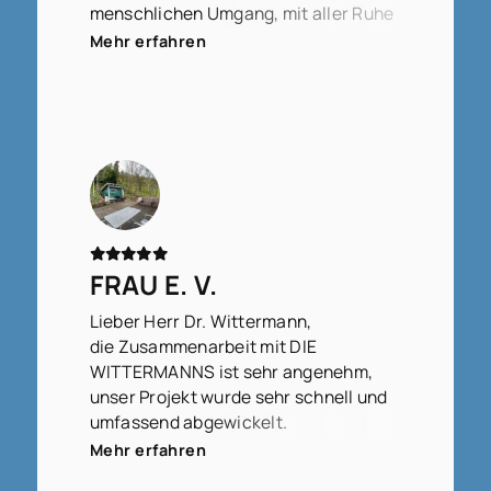
menschlichen Umgang, mit aller Ruhe
und Klarheit in der Vorgehensweise,
Mehr erfahren
auszudrücken.
FRAU E. V.
Lieber Herr Dr. Wittermann,
die Zusammenarbeit mit DIE
WITTERMANNS ist sehr angenehm,
unser Projekt wurde sehr schnell und
umfassend abgewickelt.
Wir fühlen uns sehr gut betreut.
Mehr erfahren