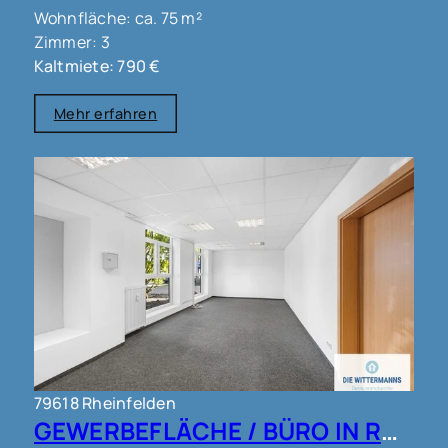
Wohnfläche: ca. 75 m²
Zimmer: 3
Kaltmiete: 790 €
Mehr erfahren
79618 Rheinfelden
GEWERBEFLÄCHE / BÜRO IN RHEINFELDEN !!!