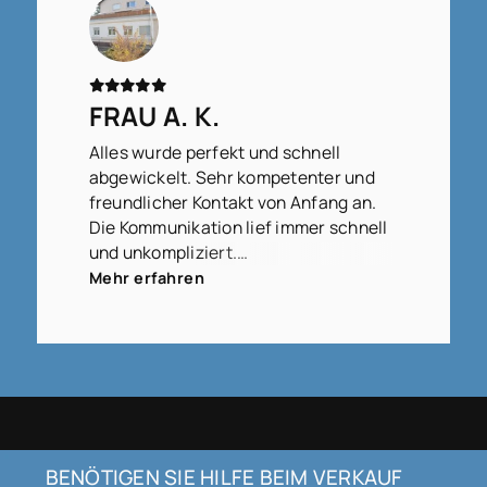
sodass das gesamte Verfahren doch
relativ schnell und gut abgeschlossen
werden konnte. Ich werde Sie und das
Team von WITTERMANNS gerne
FRAU A. K.
weiterempfehlen.
Alles wurde perfekt und schnell
abgewickelt. Sehr kompetenter und
freundlicher Kontakt von Anfang an.
Die Kommunikation lief immer schnell
und unkompliziert.
Tolle Arbeit, vielen Dank an Herrn Dr.
Mehr erfahren
Wittermann und gerne jederzeit
wieder. Ich empfehle Ihre Firma aus
Überzeugung weiter.
BENÖTIGEN SIE HILFE BEIM VERKAUF