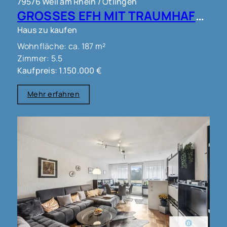
79576 Weil am Rhein / Ötlingen
GROSSES EFH MIT TRAUMHAFTEM AUSBLICK IN WEIL AM RHEIN OT ÖTLINGEN !!!
Haus zu kaufen
Wohnfläche: ca. 187 m²
Zimmer: 5.5
Kaufpreis: 1.150.000 €
Mehr erfahren