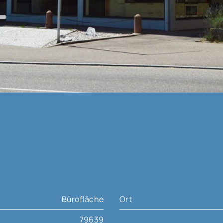
Bürofläche
Ort
79639