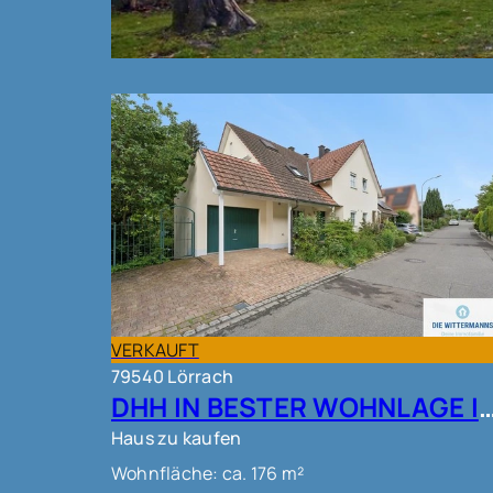
VERKAUFT
VERKAUFT
79540 Lörrach
DHH IN BESTER WOHNLAGE IN L
Haus zu kaufen
Wohnfläche: ca. 176 m²