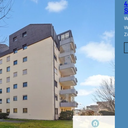
S
W
W
Z