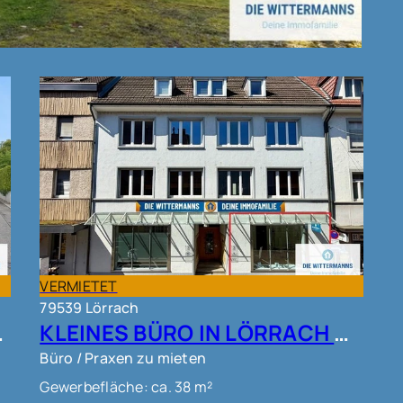
VERMIETET
79539 Lörrach
ÖRRACH!!
KLEINES BÜRO IN LÖRRACH KERNSTADT !!!
Büro / Praxen zu mieten
Gewerbefläche: ca. 38 m²