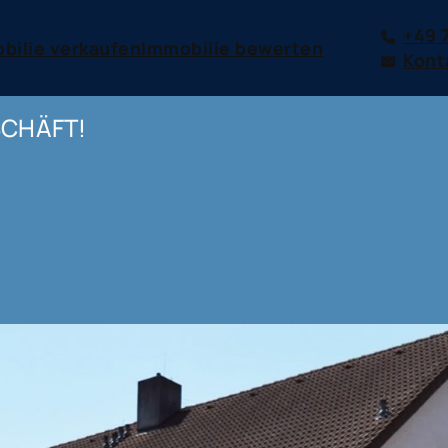
+49 
bilie verkaufen
Immobilie bewerten
Kont
SCHÄFT!