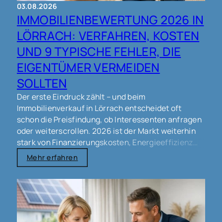
03.08.2026
IMMOBILIENBEWERTUNG 2026 IN
Man findet unsere Büros:
- in Freiburg:
LÖRRACH: VERFAHREN, KOSTEN
https://goo.gl/maps/t4boucNovAFFxJts6
- in
UND 9 TYPISCHE FEHLER, DIE
Lörrach:
https://goo.gl/maps/bvJ2UFTDeg8XKH4a6
EIGENTÜMER VERMEIDEN
#immobilienmakler #makler #immobilien
#immobilienverkauf #verkauf #eigentümer
SOLLTEN
#haus #wohnung #grundstück #gewerbe
Der erste Eindruck zählt – und beim
#lörrach #schopfheim #wyhlen #grenzach
Immobilienverkauf in Lörrach entscheidet oft
#rheinfelden #weilamrhein #steinen #freiburg
schon die Preisfindung, ob Interessenten anfragen
#basel
oder weiterscrollen. 2026 ist der Markt weiterhin
stark von Finanzierungskosten, Energieeffizienz
und Mikrolagen geprägt. Eine saubere
Mehr erfahren
Immobilienbewertung schafft Orientierung, schützt
vor unnötigen Preisverhandlungen und kann den
Verkaufsprozess spürbar beschleunigen – ohne
unrealistische Versprechen.