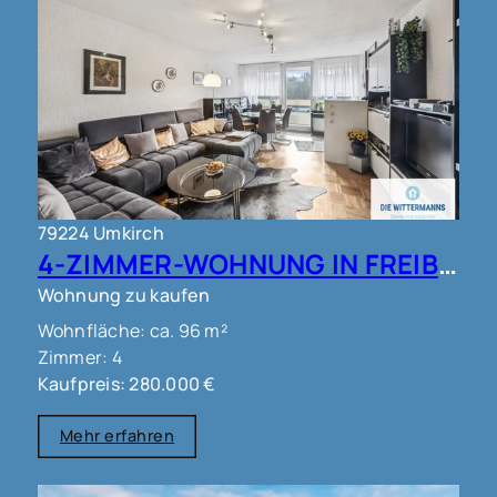
79224 Umkirch
4-ZIMMER-WOHNUNG IN FREIBURG - UMKIRCH!!
Wohnung zu kaufen
Wohnfläche: ca. 96 m²
Zimmer: 4
Kaufpreis: 280.000 €
Mehr erfahren