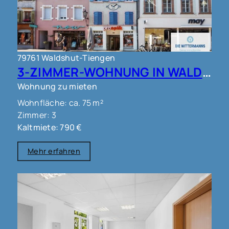
79761 Waldshut-Tiengen
3-ZIMMER-WOHNUNG IN WALDSHUT !!!
Wohnung zu mieten
Wohnfläche: ca. 75 m²
Zimmer: 3
Kaltmiete: 790 €
Mehr erfahren