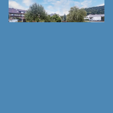
79585 Steinen / Höllstein
BAUGRUNDSTÜCK IN STEINEN !!!
Grundstück zu kaufen
Grundstücksfläche: ca. 1230 m²
Kaufpreis: 450.000 €
Mehr erfahren