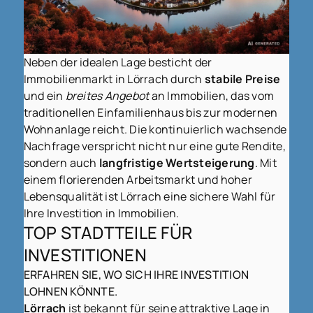
Neben der idealen Lage besticht der
Immobilienmarkt in Lörrach durch
stabile Preise
und ein
breites Angebot
an Immobilien, das vom
traditionellen Einfamilienhaus bis zur modernen
Wohnanlage reicht. Die kontinuierlich wachsende
Nachfrage verspricht nicht nur eine gute Rendite,
sondern auch
langfristige Wertsteigerung
. Mit
einem florierenden Arbeitsmarkt und hoher
Lebensqualität ist Lörrach eine sichere Wahl für
Ihre Investition in Immobilien.
TOP STADTTEILE FÜR
INVESTITIONEN
ERFAHREN SIE, WO SICH IHRE INVESTITION
LOHNEN KÖNNTE.
Lörrach
ist bekannt für seine attraktive Lage in