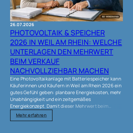
26.07.2026
PHOTOVOLTAIK & SPEICHER
2026 IN WEIL AM RHEIN: WELCHE
UNTERLAGEN DEN MEHRWERT
BEIM VERKAUF
NACHVOLLZIEHBAR MACHEN
Eine Photovoltaikanlage mit Batteriespeicher kann
Käuferinnen und Käufern in Weil am Rhein 2026 ein
gutes Gefühl geben: planbare Energiekosten, mehr
Unabhängigkeit und ein zeitgemäßes
Energiekonzept. Damit dieser Mehrwert beim
Immobilienverkauf nicht nur „gefühlt“, sondern
Mehr erfahren
auch nachvollziehbar bewertet werden kann, zählt
vor allem eines: eine saubere, vollständige