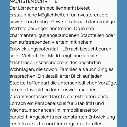
NÄCHSTEN SCHRITTE.
Der Lörracher Immobilienmarkt bietet
erstaunliche Möglichkeiten für Investoren, die
sowohl kurzfristige Gewinne als auch langfristige
Wertsteigerungen anstreben. Ob in den
charmanten, gut angebundenen Stadtteilen oder
den aufstrebenden Vierteln mit hohem
Entwicklungspotential – Lörrach besticht durch
seine Vielfalt. Der Markt zeigt eine stabile
Nachfrage, insbesondere in den begehrten
Wohnlagen, die sowohl Familien als auch Singles
ansprechen. Ein detaillierter Blick auf jeden
Stadtteil offenbart die unterschiedlichen Vorzüge,
die eine Investition lohnenswert machen.
Zusammenfassend lässt sich festhalten, dass
Lörrach ein Paradebeispiel für Stabilität und
Wachstumschancen im Immobiliensektor
darstellt. Angesichts der konstanten Entwicklung
der Infrastruktur und dem regen kulturellen