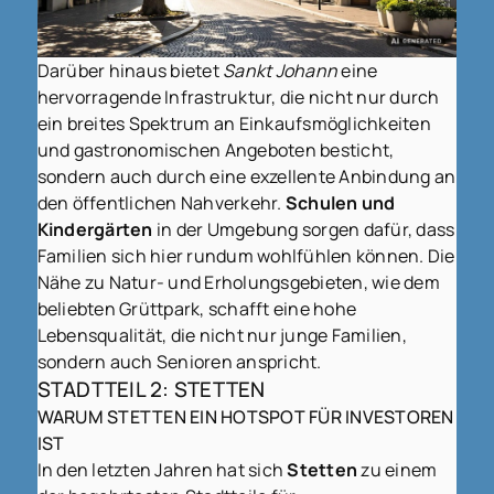
Darüber hinaus bietet
Sankt Johann
eine
hervorragende Infrastruktur, die nicht nur durch
ein breites Spektrum an Einkaufsmöglichkeiten
und gastronomischen Angeboten besticht,
sondern auch durch eine exzellente Anbindung an
den öffentlichen Nahverkehr.
Schulen und
Kindergärten
in der Umgebung sorgen dafür, dass
Familien sich hier rundum wohlfühlen können. Die
Nähe zu Natur- und Erholungsgebieten, wie dem
beliebten Grüttpark, schafft eine hohe
Lebensqualität, die nicht nur junge Familien,
sondern auch Senioren anspricht.
STADTTEIL 2: STETTEN
WARUM STETTEN EIN HOTSPOT FÜR INVESTOREN
IST
In den letzten Jahren hat sich
Stetten
zu einem