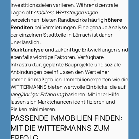
Investitionszielen variieren. Während zentrale
Lagen oft
stabilere Wertsteigerungen
verzeichnen, bieten Randbezirke häufig
höhere
Renditen
bei Vermietungen. Eine genaue Analyse
der einzelnen Stadtteile in Lörrach ist daher
unerlässlich.
Marktanalyse
und zukünftige Entwicklungen sind
ebenfalls wichtige Faktoren. Verfügbare
Infrastruktur, geplante Bauprojekte und
soziale
Anbindungen
beeinflussen den Wert einer
Immobilie maßgeblich. Immobilienexperten wie die
WITTERMANNS bieten wertvolle Einblicke, die auf
langjähriger Erfahrung
basieren. Mit ihrer Hilfe
lassen sich Marktchancen identifizieren und
Risiken minimieren.
PASSENDE IMMOBILIEN FINDEN:
MIT DIE WITTERMANNS ZUM
ERFOLG