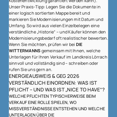
Kostenentwicklung garantiert werden kann).
Unser Praxis-Tipp: Legen Sie die Dokumente in
einer logisch sortierten Mappe bereit und
markieren Sie Modernisierungen mit Datum und
Umfang. So wird aus vielen Einzelbelegen eine
verständliche „Historie“ – und Käufer können den
Modernisierungsbedarf oft realistischer bewerten.
Wenn Sie möchten, prüfen wir bei
DIE
WITTERMANNS
gemeinsam mit Ihnen, welche
Unterlagen für Ihren Verkauf im Landkreis Lörrach
sinnvoll und vollständig sind – schreiben oder
rufen Sie uns gern an.
ENERGIEAUSWEIS & GEG 2026
VERSTÄNDLICH EINORDNEN: WAS IST
PFLICHT – UND WAS IST „NICE TO HAVE“?
WELCHE PFLICHTEN TYPISCHERWEISE BEIM
VERKAUF EINE ROLLE SPIELEN, WO
MISSVERSTÄNDNISSE ENTSTEHEN UND WELCHE
UNTERLAGEN ÜBER DIE