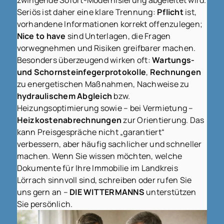
Seriös ist daher eine klare Trennung:
Pflicht
ist,
vorhandene Informationen korrekt offenzulegen;
Nice to have
sind Unterlagen, die Fragen
vorwegnehmen und Risiken greifbarer machen.
Besonders überzeugend wirken oft:
Wartungs-
und Schornsteinfegerprotokolle
,
Rechnungen
zu energetischen Maßnahmen, Nachweise zu
hydraulischem Abgleich
bzw.
Heizungsoptimierung sowie – bei Vermietung –
Heizkostenabrechnungen
zur Orientierung. Das
kann Preisgespräche nicht „garantiert“
verbessern, aber häufig sachlicher und schneller
machen. Wenn Sie wissen möchten, welche
Dokumente für Ihre Immobilie im Landkreis
Lörrach sinnvoll sind, schreiben oder rufen Sie
uns gern an –
DIE WITTERMANNS
unterstützen
Sie persönlich.