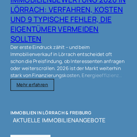
- in Freiburg:
LÖRRACH: VERFAHREN, KOSTEN
https://goo.gl/maps/t4boucNovAFFxJts6
- in
UND 9 TYPISCHE FEHLER, DIE
Lörrach:
https://goo.gl/maps/bvJ2UFTDeg8XKH4a6
EIGENTÜMER VERMEIDEN
#immobilienmakler #makler #immobilien
#immobilienverkauf #verkauf #eigentümer
SOLLTEN
#haus #wohnung #grundstück #gewerbe
Der erste Eindruck zählt – und beim
#lörrach #schopfheim #wyhlen #grenzach
Immobilienverkauf in Lörrach entscheidet oft
#rheinfelden #weilamrhein #steinen #freiburg
schon die Preisfindung, ob Interessenten anfragen
#basel
oder weiterscrollen. 2026 ist der Markt weiterhin
stark von Finanzierungskosten, Energieeffizienz
und Mikrolagen geprägt. Eine saubere
Mehr erfahren
Immobilienbewertung schafft Orientierung, schützt
vor unnötigen Preisverhandlungen und kann den
Verkaufsprozess spürbar beschleunigen – ohne
unrealistische Versprechen.
IMMOBILIEN IN LÖRRACH & FREIBURG
AKTUELLE IMMOBILIENANGEBOTE