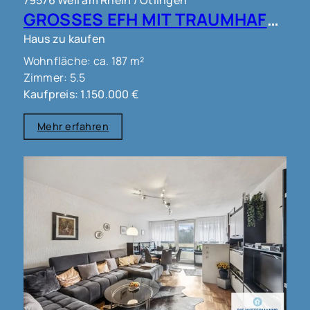
79576 Weil am Rhein / Ötlingen
GROSSES EFH MIT TRAUMHAFTEM AUSBLICK IN WEIL AM RHEIN OT ÖTLINGEN !!!
Haus zu kaufen
Wohnfläche: ca. 187 m²
Zimmer: 5.5
Kaufpreis: 1.150.000 €
Mehr erfahren