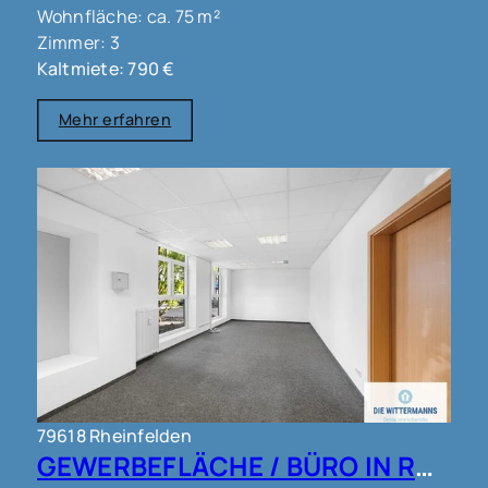
Wohnfläche: ca. 75 m²
Zimmer: 3
Kaltmiete: 790 €
Mehr erfahren
79618 Rheinfelden
GEWERBEFLÄCHE / BÜRO IN RHEINFELDEN !!!