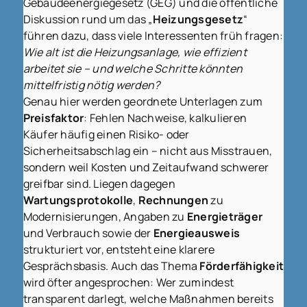
Gebäudeenergiegesetz (GEG) und die öffentliche
Diskussion rund um das „
Heizungsgesetz
“
führen dazu, dass viele Interessenten früh fragen:
Wie alt ist die Heizungsanlage, wie effizient
arbeitet sie – und welche Schritte könnten
mittelfristig nötig werden?
Genau hier werden geordnete Unterlagen zum
Preisfaktor
: Fehlen Nachweise, kalkulieren
Käufer häufig einen Risiko- oder
Sicherheitsabschlag ein – nicht aus Misstrauen,
sondern weil Kosten und Zeitaufwand schwerer
greifbar sind. Liegen dagegen
Wartungsprotokolle
,
Rechnungen
zu
Modernisierungen, Angaben zu
Energieträger
und Verbrauch sowie der
Energieausweis
strukturiert vor, entsteht eine klarere
Gesprächsbasis. Auch das Thema
Förderfähigkeit
wird öfter angesprochen: Wer zumindest
transparent darlegt, welche Maßnahmen bereits