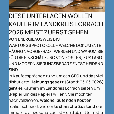
DIESE UNTERLAGEN WOLLEN
KÄUFER IM LANDKREIS LÖRRACH
2026 MEIST ZUERST SEHEN
VON ENERGIEAUSWEIS BIS
WARTUNGSPROTOKOLL – WELCHE DOKUMENTE
HÄUFIG NACHGEFRAGT WERDEN UND WARUM SIE
FÜR DIE EINSCHÄTZUNG VON KOSTEN, ZUSTAND
UND MODERNISIERUNGSBEDARF ENTSCHEIDEND
SIND.
In Kaufgesprächen rund um das
GEG
und das viel
diskutierte
Heizungsgesetz
(Stand: 23.03.2026)
geht es Käufern im Landkreis Lörrach selten um
„Papier um des Papiers willen“. Sie möchten
nachvollziehen,
welche laufenden Kosten
realistisch sind, wie der
technische Zustand
der
Immobilie einzuschätzen ist – und ob mittelfristig