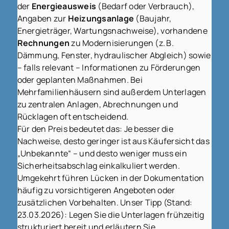
der
Energieausweis
(Bedarf oder Verbrauch),
Angaben zur
Heizungsanlage
(Baujahr,
Energieträger, Wartungsnachweise), vorhandene
Rechnungen
zu Modernisierungen (z. B.
Dämmung, Fenster, hydraulischer Abgleich) sowie
– falls relevant – Informationen zu Förderungen
oder geplanten Maßnahmen. Bei
Mehrfamilienhäusern sind außerdem Unterlagen
zu zentralen Anlagen, Abrechnungen und
Rücklagen oft entscheidend.
Für den Preis bedeutet das: Je besser die
Nachweise, desto geringer ist aus Käufersicht das
„Unbekannte“ – und desto weniger muss ein
Sicherheitsabschlag einkalkuliert werden.
Umgekehrt führen Lücken in der Dokumentation
häufig zu vorsichtigeren Angeboten oder
zusätzlichen Vorbehalten. Unser Tipp (Stand:
23.03.2026): Legen Sie die Unterlagen frühzeitig
strukturiert bereit und erläutern Sie