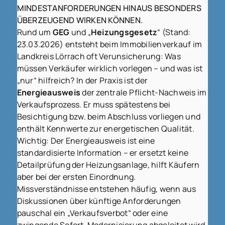
MINDESTANFORDERUNGEN HINAUS BESONDERS
ÜBERZEUGEND WIRKEN KÖNNEN.
Rund um
GEG
und „
Heizungsgesetz
“ (Stand:
23.03.2026) entsteht beim Immobilienverkauf im
Landkreis Lörrach oft Verunsicherung: Was
müssen Verkäufer wirklich vorlegen – und was ist
„nur“ hilfreich? In der Praxis ist der
Energieausweis
der zentrale Pflicht-Nachweis im
Verkaufsprozess. Er muss spätestens bei
Besichtigung bzw. beim Abschluss vorliegen und
enthält Kennwerte zur energetischen Qualität.
Wichtig: Der Energieausweis ist eine
standardisierte Information – er ersetzt keine
Detailprüfung der Heizungsanlage, hilft Käufern
aber bei der ersten Einordnung.
Missverständnisse entstehen häufig, wenn aus
Diskussionen über künftige Anforderungen
pauschal ein „Verkaufsverbot“ oder eine
zwingende Sofort-Modernisierung abgeleitet wird.