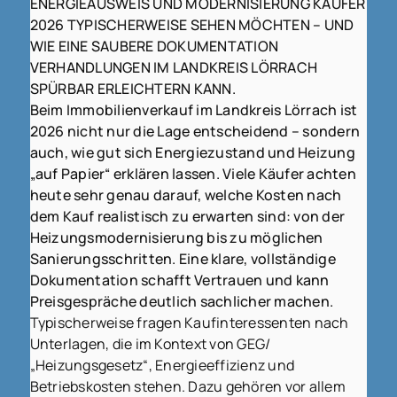
ENERGIEAUSWEIS UND MODERNISIERUNG KÄUFER
2026 TYPISCHERWEISE SEHEN MÖCHTEN – UND
WIE EINE SAUBERE DOKUMENTATION
VERHANDLUNGEN IM LANDKREIS LÖRRACH
SPÜRBAR ERLEICHTERN KANN.
Beim Immobilienverkauf im Landkreis Lörrach ist
2026 nicht nur die Lage entscheidend – sondern
auch, wie gut sich Energiezustand und Heizung
„auf Papier“ erklären lassen. Viele Käufer achten
heute sehr genau darauf, welche Kosten nach
dem Kauf realistisch zu erwarten sind: von der
Heizungsmodernisierung bis zu möglichen
Sanierungsschritten. Eine klare, vollständige
Dokumentation schafft Vertrauen und kann
Preisgespräche deutlich sachlicher machen.
Typischerweise fragen Kaufinteressenten nach
Unterlagen, die im Kontext von GEG/
„Heizungsgesetz“, Energieeffizienz und
Betriebskosten stehen. Dazu gehören vor allem