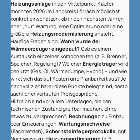
Heizungsanlage
in den Mittelpunkt: Käufer
möchten 2026 im Landkreis Lörrach möglichst
konkret einschätzen, ob in den nächsten Jahren
eher „nur“ Wartung, eine Optimierung oder eine
größere
Heizungsmodernisierung
ansteht.
Häufige Fragen sind:
Wann wurde der
Wärmeerzeuger eingebaut?
Gab es einen
Austausch einzelner Komponenten (z. B. Brenner,
Speicher, Regelung)? Welcher
Energieträger
wird
genutzt (Gas, Öl, Wärmepumpe, Hybrid) – und wie
wirkt sich das auf Kosten und Planbarkeit aus? Je
nachvollziehbarer diese Punkte belegt sind, desto
sachlicher verlaufen Preisgespräche.
Hilfreich sind vor allem Unterlagen, die den
technischen Zustand greifbar machen, ohne
etwas zu „versprechen“:
Rechnungen
zu Einbau
oder Erneuerungen,
Wartungsnachweise
(Fachbetrieb),
Schornsteinfegerprotokolle
, ggf.
Nachweise zur
Heizungsoptimierung
(z. B.