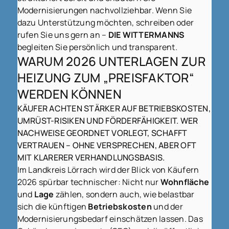
Modernisierungen nachvollziehbar. Wenn Sie
dazu Unterstützung möchten, schreiben oder
rufen Sie uns gern an –
DIE WITTERMANNS
begleiten Sie persönlich und transparent.
WARUM 2026 UNTERLAGEN ZUR
HEIZUNG ZUM „PREISFAKTOR“
WERDEN KÖNNEN
KÄUFER ACHTEN STÄRKER AUF BETRIEBSKOSTEN,
UMRÜST-RISIKEN UND FÖRDERFÄHIGKEIT. WER
NACHWEISE GEORDNET VORLEGT, SCHAFFT
VERTRAUEN – OHNE VERSPRECHEN, ABER OFT
MIT KLARERER VERHANDLUNGSBASIS.
Im Landkreis Lörrach wird der Blick von Käufern
2026 spürbar technischer: Nicht nur
Wohnfläche
und
Lage
zählen, sondern auch, wie belastbar
sich die künftigen
Betriebskosten
und der
Modernisierungsbedarf einschätzen lassen. Das