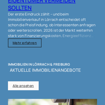
EIGENTÜMER VERMEIDEN
#immobilienverkauf #verkauf #eigentümer
SOLLTEN
#haus #wohnung #grundstück #gewerbe
Der erste Eindruck zählt – und beim
#lörrach #schopfheim #wyhlen #grenzach
Immobilienverkauf in Lörrach entscheidet oft
#rheinfelden #weilamrhein #steinen #freiburg
schon die Preisfindung, ob Interessenten anfragen
#basel
oder weiterscrollen. 2026 ist der Markt weiterhin
stark von Finanzierungskosten, Energieeffizienz
und Mikrolagen geprägt. Eine saubere
Mehr erfahren
Immobilienbewertung schafft Orientierung, schützt
vor unnötigen Preisverhandlungen und kann den
Verkaufsprozess spürbar beschleunigen – ohne
unrealistische Versprechen.
IMMOBILIEN IN LÖRRACH & FREIBURG
AKTUELLE IMMOBILIENANGEBOTE
Alle ansehen