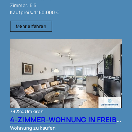
Zimmer: 5.5
Kaufpreis: 1.150.000 €
Mehr erfahren
79224 Umkirch
4-ZIMMER-WOHNUNG IN FREIBURG - UMKIRCH!!
Wohnung zu kaufen