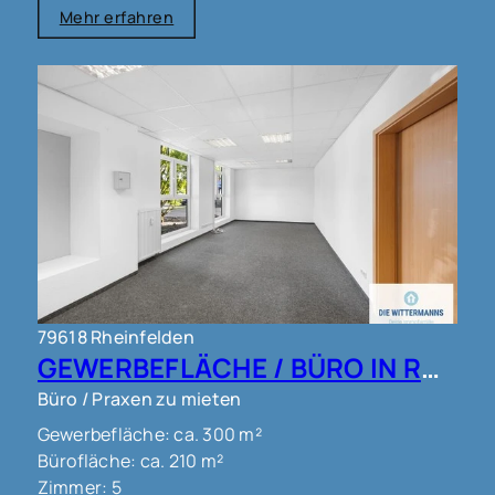
Mehr erfahren
79618 Rheinfelden
GEWERBEFLÄCHE / BÜRO IN RHEINFELDEN !!!
Büro / Praxen zu mieten
Gewerbefläche: ca. 300 m²
Bürofläche: ca. 210 m²
Zimmer: 5