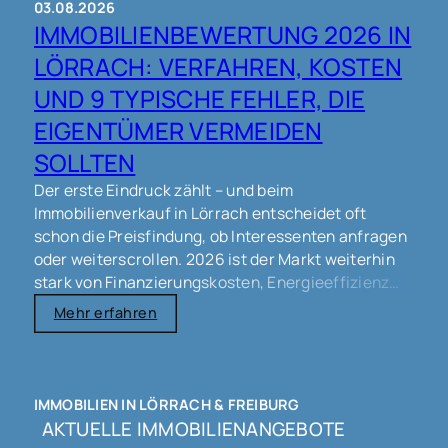
03.08.2026
IMMOBILIENBEWERTUNG 2026 IN
Man findet unsere Büros:
- in Freiburg:
LÖRRACH: VERFAHREN, KOSTEN
https://goo.gl/maps/t4boucNovAFFxJts6
- in
UND 9 TYPISCHE FEHLER, DIE
Lörrach:
https://goo.gl/maps/bvJ2UFTDeg8XKH4a6
EIGENTÜMER VERMEIDEN
#immobilienmakler #makler #immobilien
#immobilienverkauf #verkauf #eigentümer
SOLLTEN
#haus #wohnung #grundstück #gewerbe
Der erste Eindruck zählt – und beim
#lörrach #schopfheim #wyhlen #grenzach
Immobilienverkauf in Lörrach entscheidet oft
#rheinfelden #weilamrhein #steinen #freiburg
schon die Preisfindung, ob Interessenten anfragen
#basel
oder weiterscrollen. 2026 ist der Markt weiterhin
stark von Finanzierungskosten, Energieeffizienz
und Mikrolagen geprägt. Eine saubere
Mehr erfahren
Immobilienbewertung schafft Orientierung, schützt
vor unnötigen Preisverhandlungen und kann den
Verkaufsprozess spürbar beschleunigen – ohne
unrealistische Versprechen.
IMMOBILIEN IN LÖRRACH & FREIBURG
AKTUELLE IMMOBILIENANGEBOTE