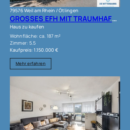
79576 Weil am Rhein / Ötlingen
GROSSES EFH MIT TRAUMHAFTEM AUSBLICK IN WEIL AM RHEIN OT ÖTLINGEN !!!
Haus zu kaufen
Wohnfläche: ca. 187 m²
Zimmer: 5.5
Kaufpreis: 1.150.000 €
Mehr erfahren