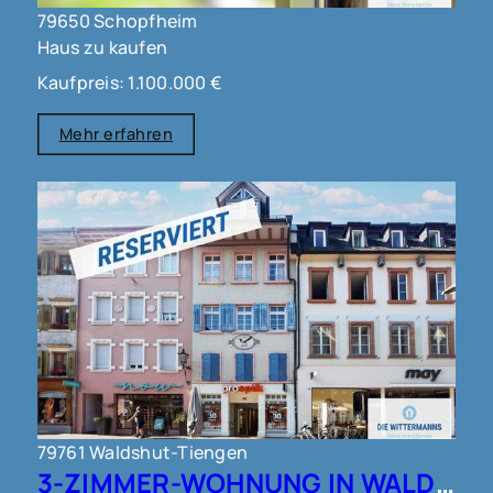
79650 Schopfheim
Haus zu kaufen
Kaufpreis: 1.100.000 €
Mehr erfahren
79761 Waldshut-Tiengen
3-ZIMMER-WOHNUNG IN WALDSHUT !!!