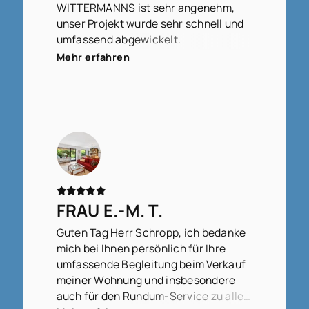
WITTERMANNS ist sehr angenehm,
unser Projekt wurde sehr schnell und
umfassend abgewickelt.
Wir fühlen uns sehr gut betreut.
Mehr erfahren
FRAU E.-M. T.
Guten Tag Herr Schropp, ich bedanke
mich bei Ihnen persönlich für Ihre
umfassende Begleitung beim Verkauf
meiner Wohnung und insbesondere
auch für den Rundum-Service zu allen