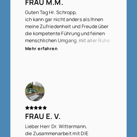
FRAU M.M.
Guten Tag Hr. Schropp,
ich kann gar nicht anders als Ihnen
meine Zufriedenheit und Freude über
die kompetente Führung und feinen
menschlichen Umgang, mit aller Ruhe
und Klarheit in der Vorgehensweise,
Mehr erfahren
auszudrücken.
FRAU E. V.
Lieber Herr Dr. Wittermann,
die Zusammenarbeit mit DIE